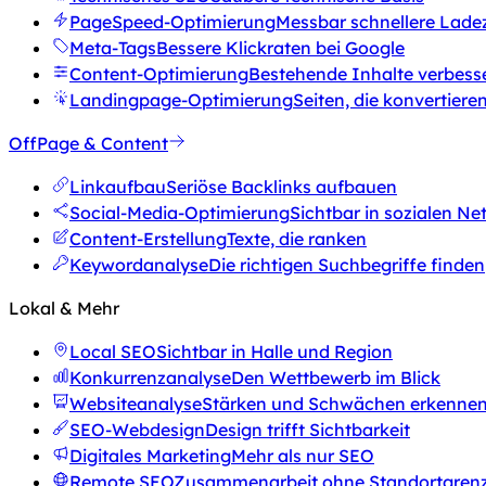
PageSpeed-Optimierung
Messbar schnellere Lade
Meta-Tags
Bessere Klickraten bei Google
Content-Optimierung
Bestehende Inhalte verbess
Landingpage-Optimierung
Seiten, die konvertiere
OffPage & Content
Linkaufbau
Seriöse Backlinks aufbauen
Social-Media-Optimierung
Sichtbar in sozialen N
Content-Erstellung
Texte, die ranken
Keywordanalyse
Die richtigen Suchbegriffe finden
Lokal & Mehr
Local SEO
Sichtbar in Halle und Region
Konkurrenzanalyse
Den Wettbewerb im Blick
Websiteanalyse
Stärken und Schwächen erkenne
SEO-Webdesign
Design trifft Sichtbarkeit
Digitales Marketing
Mehr als nur SEO
Remote SEO
Zusammenarbeit ohne Standortgren