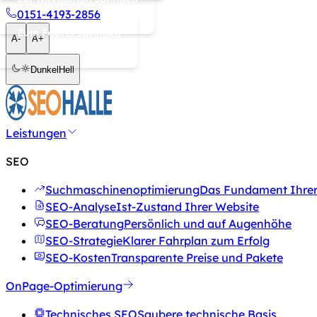
0151-4193-2856
Zum Footer springen
A-
A+
Dunkel
Hell
Leistungen
SEO
Suchmaschinenoptimierung
Das Fundament Ihrer 
SEO-Analyse
Ist-Zustand Ihrer Website
SEO-Beratung
Persönlich und auf Augenhöhe
SEO-Strategie
Klarer Fahrplan zum Erfolg
SEO-Kosten
Transparente Preise und Pakete
OnPage-Optimierung
Technisches SEO
Saubere technische Basis